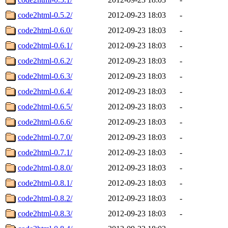
code2html-0.5.2/
2012-09-23 18:03
-
code2html-0.6.0/
2012-09-23 18:03
-
code2html-0.6.1/
2012-09-23 18:03
-
code2html-0.6.2/
2012-09-23 18:03
-
code2html-0.6.3/
2012-09-23 18:03
-
code2html-0.6.4/
2012-09-23 18:03
-
code2html-0.6.5/
2012-09-23 18:03
-
code2html-0.6.6/
2012-09-23 18:03
-
code2html-0.7.0/
2012-09-23 18:03
-
code2html-0.7.1/
2012-09-23 18:03
-
code2html-0.8.0/
2012-09-23 18:03
-
code2html-0.8.1/
2012-09-23 18:03
-
code2html-0.8.2/
2012-09-23 18:03
-
code2html-0.8.3/
2012-09-23 18:03
-